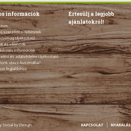
s információk
Értesülj a legjobb
ajánlatokról!
szum
os szerződési feltételek
 csomag tájékoztató
k és válaszok
táskötés információk
elési és adatvédelmi tájékoztató
elünk utazz Ausztriába?
ció foglaláshoz
y Social by Design.
KAPCSOLAT
NYARALÁ