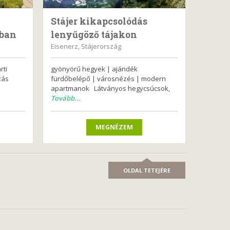
Stájer kikapcsolódás
nban
lenyűgöző tájakon
Eisenerz, Stájerország
rti
gyönyörű hegyek | ajándék
ózás
fürdőbelépő | városnézés | modern
apartmanok Látványos hegycsúcsok,
Tovább...
MEGNÉZEM
OLDAL TETEJÉRE