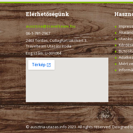
Elérhetőségünk
Haszno
ausztria@travelteam.hu
Impres
Általán
06-1-781-2967
Utazási
2463 Tordas, Csillagfürt lakókert 3.
Kérdése
Travelteam Utazási Iroda
Biztosí
Eng.szám: U-001064
Adatkez
Miért v
Informá
© ausztria-utazas.info 2023. All rights reserved. Designed b