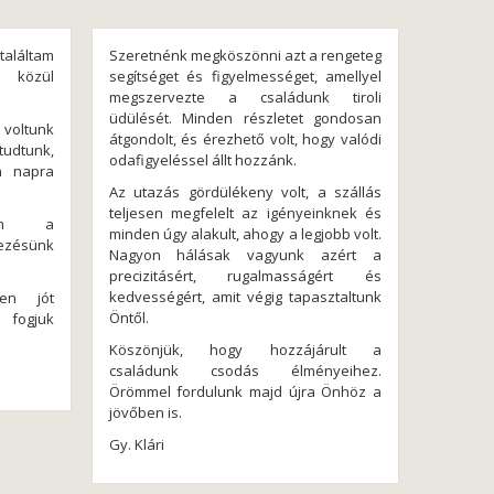
láltam
Szeretnénk megköszönni azt a rengeteg
 közül
segítséget és figyelmességet, amellyel
megszervezte a családunk tiroli
üdülését. Minden részletet gondosan
voltunk
átgondolt, és érezhető volt, hogy valódi
tudtunk,
odafigyeléssel állt hozzánk.
n napra
Az utazás gördülékeny volt, a szállás
teljesen megfelelt az igényeinknek és
nöm a
minden úgy alakult, ahogy a legjobb volt.
ezésünk
Nagyon hálásak vagyunk azért a
precizitásért, rugalmasságért és
kedvességért, amit végig tapasztaltunk
en jót
Öntől.
i fogjuk
Köszönjük, hogy hozzájárult a
családunk csodás élményeihez.
Örömmel fordulunk majd újra Önhöz a
jövőben is.
Gy. Klári