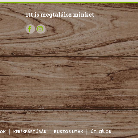
Itt is megtalálsz minket
SOK
KERÉKPÁRTÚRÁK
BUSZOS UTAK
ÚTI CÉLOK