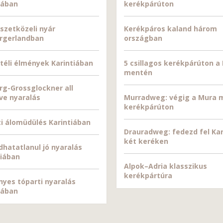
iában
kerékpárúton
zetközeli nyár
Kerékpáros kaland három
rgerlandban
országban
téli élmények Karintiában
5 csillagos kerékpárúton a
mentén
rg-Grossglockner all
ive nyaralás
Murradweg: végig a Mura 
kerékpárúton
i álomüdülés Karintiában
Drauradweg: fedezd fel Kar
két keréken
hatatlanul jó nyaralás
iában
Alpok–Adria klasszikus
kerékpártúra
yes tóparti nyaralás
iában