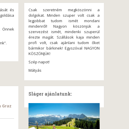
ását és
Csak szeretném megköszönni a
egoldása
dolgokat. Minden szuper volt csak a
legjobbat tudom ismét mondani
mindenről! Nagyon köszönjük a
k Önnek
szervezést ismét, mindenki szuperül
érezte magát. Szállások kaja minden
profi volt, csak ajánlani tudom őket
nk”.
bármikor bárkinek! Egyszóval NAGYON
KÖSZÖNJÜK!
Szép napot!
Mátyás
Sláger ajánlatunk:
n Graz