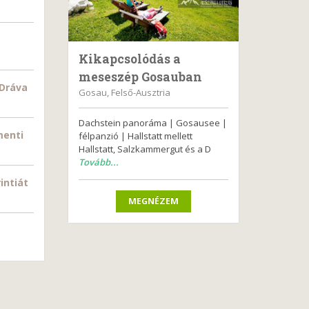
Kikapcsolódás a
meseszép Gosauban
 Dráva
Gosau, Felső-Ausztria
Dachstein panoráma | Gosausee |
menti
félpanzió | Hallstatt mellett
Hallstatt, Salzkammergut és a D
Tovább...
intiát
MEGNÉZEM