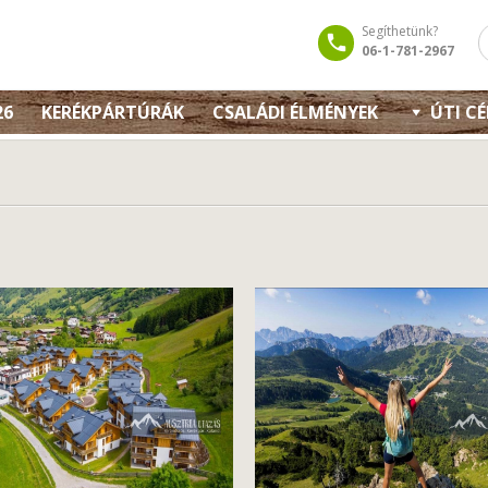
Segíthetünk?
06-1-781-2967
26
KERÉKPÁRTÚRÁK
CSALÁDI ÉLMÉNYEK
ÚTI C