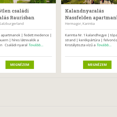
tlen családi
Kalandnyaralás
alás Raurisban
Nassfelden apartma
 Salzburgerland
Hermagor, Karintia
apartmanok | fedett medence |
Karintia Nr. 1 kalandhegye | tópa
uern | híres látnivalók a
strand | kerékpártúra | felvon
n Családi nyaral
Tovább...
Kristálytiszta vízű a
Tovább...
MEGNÉZEM
MEGNÉZEM