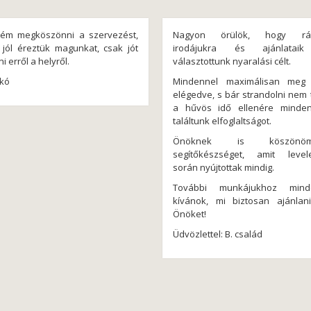
ném megköszönni a szervezést,
Nagyon örülök, hogy ráta
jól éreztük magunkat, csak jót
irodájukra és ajánlataik
ni erről a helyről.
választottunk nyaralási célt.
ikó
Mindennel maximálisan meg 
elégedve, s bár strandolni nem 
a hűvös idő ellenére minde
találtunk elfoglaltságot.
Önöknek is köszö
segítőkészséget, amit level
során nyújtottak mindig.
További munkájukhoz mind
kívánok, mi biztosan ajánlan
Önöket!
Üdvözlettel: B. család