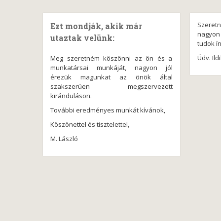
Szeret
Ezt mondják, akik már
nagyon 
utaztak velünk:
tudok ír
Üdv. Ild
Meg szeretném köszönni az ön és a
munkatársai munkáját, nagyon jól
érezük magunkat az önök által
szakszerüen megszervezett
kiránduláson.
További eredményes munkát kívánok,
Köszönettel és tisztelettel,
M. László