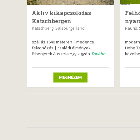
Aktív kikapcsolódás
Felhő
Katschbergen
nyar
Katschberg, Salzburgerland
Rauris,
szállás 1640 méteren | medence |
modern 
felvonózás | családi élmények
Hohe Ta
Pihenjetek Ausztria egyik gyön
Tovább...
közelbe
MEGNÉZEM