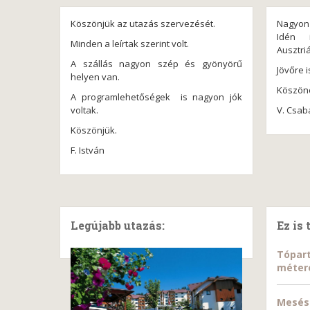
Köszönjük az utazás szervezését.
Nagyon
Idén 
Minden a leírtak szerint volt.
Ausztri
A szállás nagyon szép és gyönyörű
Jövőre 
helyen van.
Köszön
A programlehetőségek is nagyon jók
voltak.
V. Csab
Köszönjük.
F. István
Legújabb utazás:
Ez is 
Tópart
méter
Mesés 