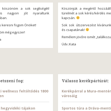
 köszönöm a sok segítségét!
Köszönjük a megértő hozzááll
is nagyon jót nyaraltunk
türelmét a sok kérés/kérdés m
ában.
kapcsán.
is keresni fogom Önöket!
Sok sok útszervezést kívánun
és csapatának!
öm még egyszer!
Remélem jövőre ismét „találkozu
a
Üdv.:Kata
tetszeni fog:
Válassz kerékpártúrát:
i wellness feltöltődés 1800
Kerékpárral a Mura-menté
en
városáig
hegyvidéki tájakon
Sportos túra a Dráva-menti