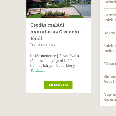
Karint
Termés
Salzbu
Csodás családi
nyaralás az Ossiachi-
Havas 
tónál
Treffen, Karintia
Salzbu
inclus
beltéri medence | felvonóval a
tópartra | lenyűgöző kilátás |
Tópart
Karintia kártya Alpesi körny
Tovább...
Kimond
Ausztr
MEGNÉZEM
Napfén
Karint