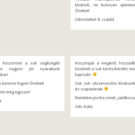
kívánok, mi biztosan ajánlan
Önöket!
Üdvözlettel: B. család
 köszönöm a sok segítségét!
Köszönjük a megértő hozzááll
is nagyon jót nyaraltunk
türelmét a sok kérés/kérdés m
ában.
kapcsán.
is keresni fogom Önöket!
Sok sok útszervezést kívánun
és csapatának!
öm még egyszer!
Remélem jövőre ismét „találkozu
a
Üdv.:Kata