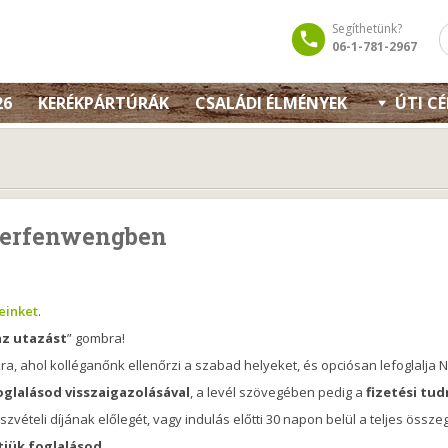
Segíthetünk?
06-1-781-2967
26
KERÉKPÁRTÚRÁK
CSALÁDI ÉLMÉNYEK
ÚTI C
 Werfenwengben
leinket
.
az utazást
” gombra!
, ahol kolléganőnk ellenőrzi a szabad helyeket, és opciósan lefoglalja N
oglalásod visszaigazolásával
, a levél szövegében pedig a
fizetési tud
zvételi díjának előlegét, vagy indulás előtti 30 napon belül a teljes össze
tjük foglalásod
.