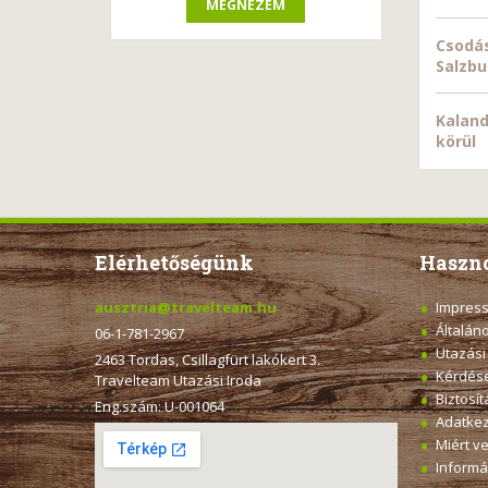
MEGNÉZEM
Csodás
Salzbu
Kaland
körül
Elérhetőségünk
Haszno
ausztria@travelteam.hu
Impres
Általán
06-1-781-2967
Utazási
2463 Tordas, Csillagfürt lakókert 3.
Kérdése
Travelteam Utazási Iroda
Biztosí
Eng.szám: U-001064
Adatkez
Miért v
Informá