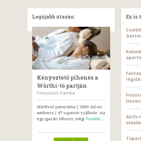
Legújabb utazás:
Ez is 
Család
Gaste
Kaland
apart
Fantas
Kényeztető pihenés a
régió
Wörthi-tó partján
Pörtschach, Karintia
Frissí
Ossiac
Wörthi-tó panoráma | 3000 m2-es
wellness | 4* superior szálloda Ha
Aktív 
egy igazán stílusos, mégi
Tovább...
oldalá
Tópart