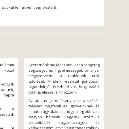
rmációkat (emailben vagy postán).
láltam
Szeretnénk megköszönni azt a rengeteg
 közül
segítséget és figyelmességet, amellyel
megszervezte a családunk tiroli
üdülését. Minden részletet gondosan
voltunk
átgondolt, és érezhető volt, hogy valódi
tudtunk,
odafigyeléssel állt hozzánk.
n napra
Az utazás gördülékeny volt, a szállás
teljesen megfelelt az igényeinknek és
nöm a
minden úgy alakult, ahogy a legjobb volt.
ezésünk
Nagyon hálásak vagyunk azért a
precizitásért, rugalmasságért és
kedvességért, amit végig tapasztaltunk
en jót