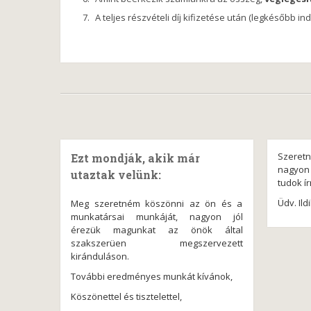
A teljes részvételi díj kifizetése után (legkésőbb 
Szeret
Ezt mondják, akik már
nagyon 
utaztak velünk:
tudok ír
Üdv. Ild
Meg szeretném köszönni az ön és a
munkatársai munkáját, nagyon jól
érezük magunkat az önök által
szakszerüen megszervezett
kiránduláson.
További eredményes munkát kívánok,
Köszönettel és tisztelettel,