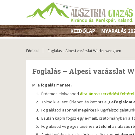
KEZDŐLAP
NYARALÁS 20
Főoldal
Foglalás – Alpesi varázslat Werfenwengben
Foglalás – Alpesi varázslat
Mi a foglalás menete?
Érdemes elolvasnod
általános szerződési feltéte
Töltsd ki a lenti űrlapot, és kattints a „
Lefoglalom 
Foglalásod azonnal megérkezik ügyfélszolgálatunkra
Ezután kapni fogsz egy e-mailt, csatolmányban a
f
Foglalásod véglegesítéséhez
utald el
az utazás rés
Amint beérkezik számlánkra az összeg,
véglegesí