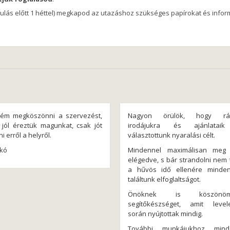
indulás előtt 1 héttel) megkapod az utazáshoz szükséges papírokat és info
ném megköszönni a szervezést,
Nagyon örülök, hogy ráta
jól éreztük magunkat, csak jót
irodájukra és ajánlataik
ni erről a helyről.
választottunk nyaralási célt.
ikó
Mindennel maximálisan meg 
elégedve, s bár strandolni nem 
a hűvös idő ellenére minde
találtunk elfoglaltságot.
Önöknek is köszö
segítőkészséget, amit level
során nyújtottak mindig.
További munkájukhoz mind