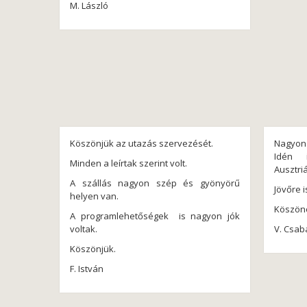
M. László
Köszönjük az utazás szervezését.
Nagyon
Idén 
Minden a leírtak szerint volt.
Ausztri
A szállás nagyon szép és gyönyörű
Jövőre 
helyen van.
Köszön
A programlehetőségek is nagyon jók
voltak.
V. Csab
Köszönjük.
F. István