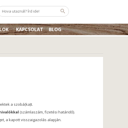
ÉLOK
KAPCSOLAT
BLOG
ektek a szobá(ka)t.
nivalókkal
(számlaszám, fizetési határidő).
get, a kapott visszaigazolás alapján.