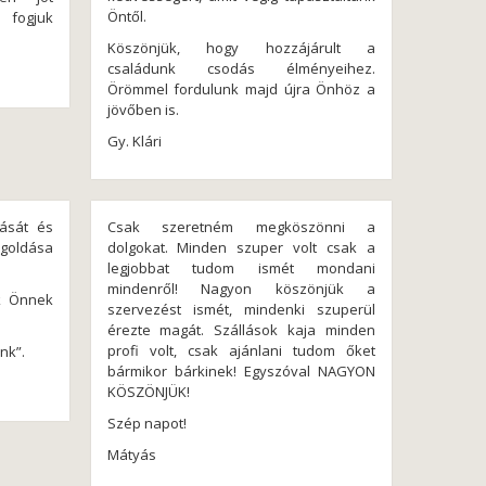
Öntől.
i fogjuk
Köszönjük, hogy hozzájárult a
családunk csodás élményeihez.
Örömmel fordulunk majd újra Önhöz a
jövőben is.
Gy. Klári
ását és
Csak szeretném megköszönni a
egoldása
dolgokat. Minden szuper volt csak a
legjobbat tudom ismét mondani
mindenről! Nagyon köszönjük a
k Önnek
szervezést ismét, mindenki szuperül
érezte magát. Szállások kaja minden
profi volt, csak ajánlani tudom őket
nk”.
bármikor bárkinek! Egyszóval NAGYON
KÖSZÖNJÜK!
Szép napot!
Mátyás