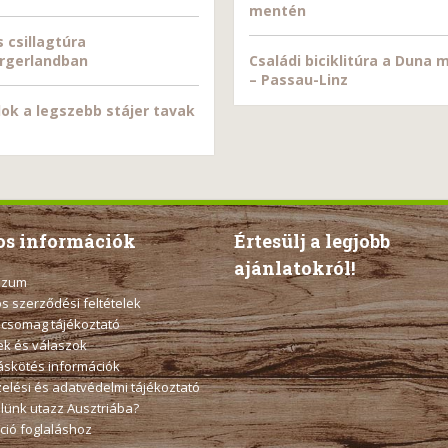
mentén
 csillagtúra
rgerlandban
Családi biciklitúra a Duna
– Passau-Linz
ok a legszebb stájer tavak
s információk
Értesülj a legjobb
ajánlatokról!
szum
os szerződési feltételek
 csomag tájékoztató
k és válaszok
táskötés információk
elési és adatvédelmi tájékoztató
elünk utazz Ausztriába?
ció foglaláshoz