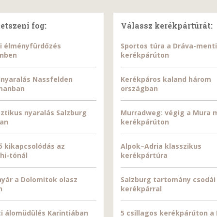
tetszeni fog:
Válassz kerékpártúrát:
i élményfürdőzés
Sportos túra a Dráva-menti
inben
kerékpárúton
nyaralás Nassfelden
Kerékpáros kaland három
manban
országban
ztikus nyaralás Salzburg
Murradweg: végig a Mura 
ban
kerékpárúton
tő kikapcsolódás az
Alpok–Adria klasszikus
hi-tónál
kerékpártúra
nyár a Dolomitok olasz
Salzburg tartomány csodái
n
kerékpárral
i álomüdülés Karintiában
5 csillagos kerékpárúton a