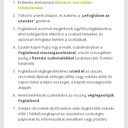
Érdemes elolvasnod
általános szerződési
feltételeinket
.
Töltsd ki a lenti űrlapot, és kattints a „
Lefoglalom az
utazást
” gombra!
Foglalásod azonnal megérkezik ügyfélszolgálatunkra,
ahol kolléganőnk ellenőrzi a szabad helyeket, és
opciósan lefoglalja Nektek a szobá(ka)t.
Ezután kapni fogsz egy e-mailt, csatolmányban a
foglalásod visszaigazolásával
, a levél szövegében
pedig a
fizetési tudnivalókkal
(számlaszám, fizetési
határidő).
Foglalásod véglegesítéséhez
utald el
az utazás
részvételi díjának előlegét (40%), vagy indulás előtti 30
napon belül a teljes összeget, a kapott visszaigazolás
alapján.
Amint beérkezik számlánkra az összeg,
véglegesítjük
foglalásod
.
A teljes részvételi díj kifizetése után (legkésőbb indulás
előtt 1 héttel) megkapod az utazáshoz szükséges
papírokat és információkat (emailben vagy postán).