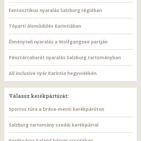
Fantasztikus nyaralás Salzburg régióban
Tóparti álomüdülés Karintiában
Élményteli nyaralás a Wolfgangsee partján
Pénztárcabarát nyaralás Salzburg tartományban
All inclusive nyár Karintia hegyvidékén
Válassz kerékpártúrát:
Sportos túra a Dráva-menti kerékpárúton
Salzburg tartomány csodái kerékpárral
Kerékpáros kaland három országban