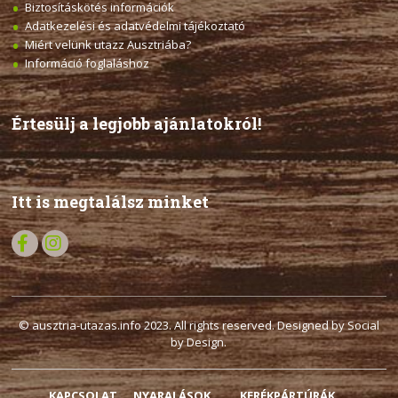
Biztosításkötés információk
Adatkezelési és adatvédelmi tájékoztató
Miért velünk utazz Ausztriába?
Információ foglaláshoz
Értesülj a legjobb ajánlatokról!
Itt is megtalálsz minket
© ausztria-utazas.info 2023. All rights reserved. Designed by Social
by Design.
KAPCSOLAT
NYARALÁSOK
KERÉKPÁRTÚRÁK