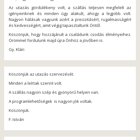
Az utazás gördülékeny volt, a szállás teljesen megfelelt az
igényeinknek és minden úgy alakult, ahogy a legjobb volt.
Nagyon hálásak vagyunk azért a precizitásért, rugalmasságért
és kedvességért, amit végig tapasztaltunk Öntől.
Köszönjük, hogy hozzájárult a családunk csodás élményeihez.
Örömmel fordulunk majd újra Önhöz a jövőben is.
Gy. Klári
Köszönjük az utazás szervezését.
Minden a leírtak szerint volt.
A szállás nagyon szép és gyönyörű helyen van.
A programlehetőségek is nagyon jók voltak.
Köszönjük.
F. István