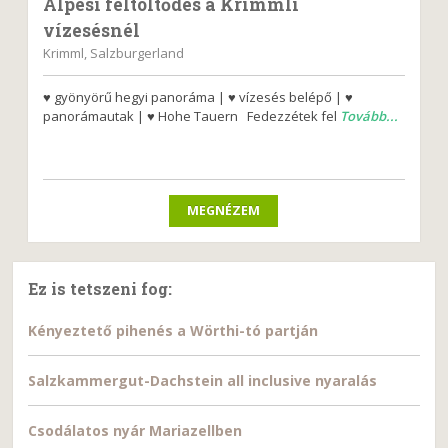
Alpesi feltöltődés a Krimmli
vízesésnél
Krimml, Salzburgerland
♥ gyönyörű hegyi panoráma | ♥ vízesés belépő | ♥
panorámautak | ♥ Hohe Tauern Fedezzétek fel
Tovább...
MEGNÉZEM
Ez is tetszeni fog:
Kényeztető pihenés a Wörthi-tó partján
Salzkammergut-Dachstein all inclusive nyaralás
Csodálatos nyár Mariazellben