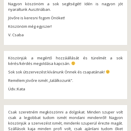
Nagyon köszönöm a sok segítségét! Idén is nagyon jót
nyaraltunk Ausztriában.
Jövőre is keresni fogom Önöket!
Köszönöm még egyszer!
V. Csaba
Köszönjük a megértő hozzáállását és türelmét a sok
kérés/kérdés megoldása kapcsán.
Sok sok útszervezést kívánunk Önnek és csapatának!
Remélem jövőre ismét „találkozunk”.
Üdv.:Kata
Csak szeretném megköszönni a dolgokat. Minden szuper volt
csak a legjobbat tudom ismét mondani mindenről! Nagyon
köszönjük a szervezést ismét, mindenki szuperül érezte magát.
Szállások kaja minden profi volt, csak ajánlani tudom őket