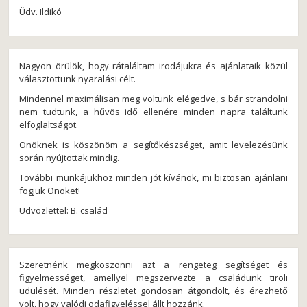
Üdv. Ildikó
Nagyon örülök, hogy rátaláltam irodájukra és ajánlataik közül
választottunk nyaralási célt.
Mindennel maximálisan meg voltunk elégedve, s bár strandolni
nem tudtunk, a hűvös idő ellenére minden napra találtunk
elfoglaltságot.
Önöknek is köszönöm a segítőkészséget, amit levelezésünk
során nyújtottak mindig.
További munkájukhoz minden jót kívánok, mi biztosan ajánlani
fogjuk Önöket!
Üdvözlettel: B. család
Szeretnénk megköszönni azt a rengeteg segítséget és
figyelmességet, amellyel megszervezte a családunk tiroli
üdülését. Minden részletet gondosan átgondolt, és érezhető
volt, hogy valódi odafigyeléssel állt hozzánk.