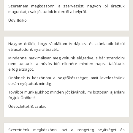
Szeretném megköszönni a szervezést, nagyon jól éreztük
magunkat, csak jót tudok írni erről a helyről.
Üdv. Ildikó
Nagyon örülök, hogy rátaláltam irodájukra és ajánlataik közül
választottunk nyaralási célt.
Mindennel maximálisan meg voltunk elégedve, s bár strandolni
nem tudtunk, a hűvös idő ellenére minden napra találtunk
elfoglaltságot.
Önöknek is köszönöm a segítőkészséget, amit levelezésünk
során nyújtottak mindig.
További munkájukhoz minden jót kívánok, mi biztosan ajánlani
fogjuk Önöket!
Üdvözlettel: B. család
Szeretnénk megköszönni azt a rengeteg segítséget és