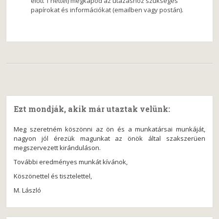
előtt 1 héttel) megkapod az utazáshoz szükséges
papírokat és információkat (emailben vagy postán).
Ezt mondják, akik már utaztak velünk:
Meg szeretném köszönni az ön és a munkatársai munkáját,
nagyon jól érezük magunkat az önök által szakszerüen
megszervezett kiránduláson.
További eredményes munkát kívánok,
Köszönettel és tisztelettel,
M. László