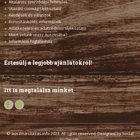
Általános szerződési feltételek
Utazási csomag tájékoztató
Kérdések és válaszok
Biztosításkötés információk
Adatkezelési és adatvédelmi tájékoztató
Miért velünk utazz Ausztriába?
Információ foglaláshoz
Értesülj a legjobb ajánlatokról!
Itt is megtalálsz minket
© ausztria-utazas.info 2023. All rights reserved. Designed by Social
by Design.