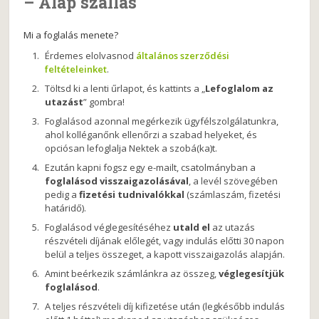
– Alap szállás
Mi a foglalás menete?
Érdemes elolvasnod
általános szerződési
feltételeinket
.
Töltsd ki a lenti űrlapot, és kattints a „
Lefoglalom az
utazást
” gombra!
Foglalásod azonnal megérkezik ügyfélszolgálatunkra,
ahol kolléganőnk ellenőrzi a szabad helyeket, és
opciósan lefoglalja Nektek a szobá(ka)t.
Ezután kapni fogsz egy e-mailt, csatolmányban a
foglalásod visszaigazolásával
, a levél szövegében
pedig a
fizetési tudnivalókkal
(számlaszám, fizetési
határidő).
Foglalásod véglegesítéséhez
utald el
az utazás
részvételi díjának előlegét, vagy indulás előtti 30 napon
belül a teljes összeget, a kapott visszaigazolás alapján.
Amint beérkezik számlánkra az összeg,
véglegesítjük
foglalásod
.
A teljes részvételi díj kifizetése után (legkésőbb indulás