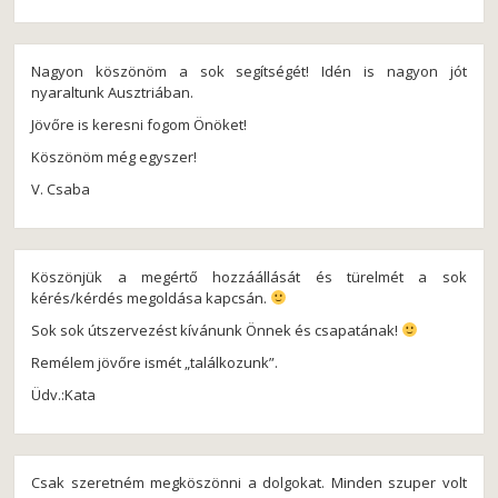
Nagyon köszönöm a sok segítségét! Idén is nagyon jót
nyaraltunk Ausztriában.
Jövőre is keresni fogom Önöket!
Köszönöm még egyszer!
V. Csaba
Köszönjük a megértő hozzáállását és türelmét a sok
kérés/kérdés megoldása kapcsán.
Sok sok útszervezést kívánunk Önnek és csapatának!
Remélem jövőre ismét „találkozunk”.
Üdv.:Kata
Csak szeretném megköszönni a dolgokat. Minden szuper volt