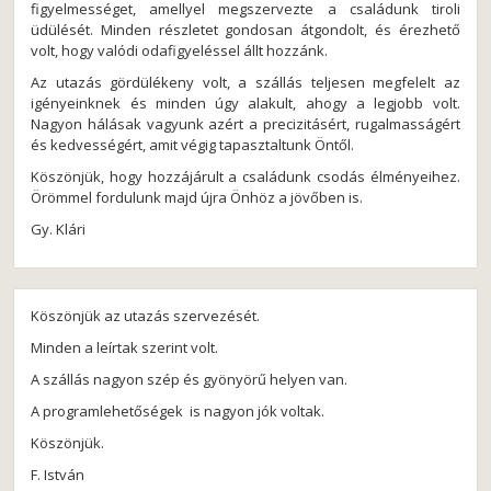
figyelmességet, amellyel megszervezte a családunk tiroli
üdülését. Minden részletet gondosan átgondolt, és érezhető
volt, hogy valódi odafigyeléssel állt hozzánk.
Az utazás gördülékeny volt, a szállás teljesen megfelelt az
igényeinknek és minden úgy alakult, ahogy a legjobb volt.
Nagyon hálásak vagyunk azért a precizitásért, rugalmasságért
és kedvességért, amit végig tapasztaltunk Öntől.
Köszönjük, hogy hozzájárult a családunk csodás élményeihez.
Örömmel fordulunk majd újra Önhöz a jövőben is.
Gy. Klári
Köszönjük az utazás szervezését.
Minden a leírtak szerint volt.
A szállás nagyon szép és gyönyörű helyen van.
A programlehetőségek is nagyon jók voltak.
Köszönjük.
F. István