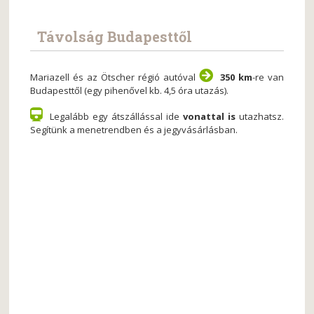
Távolság Budapesttől
Mariazell és az Ötscher régió autóval
350 km
-re van
Budapesttől (egy pihenővel kb. 4,5 óra utazás).
Legalább egy átszállással ide
vonattal is
utazhatsz.
Segítünk a menetrendben és a jegyvásárlásban.