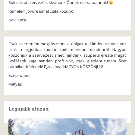
Sok sok útszervezést kívánunk Önnek és csapatának!
Remélem jövőre ismét „találkozunk”.
Üdv.:Kata
Csak szeretném megköszönni a dolgokat. Minden szuper volt
csak a legjobbat tudom ismét mondani mindenről! Nagyon
köszönjük a szervezést ismét, mindenki szuperül érezte magát.
Szállások kaja minden profi volt, csak ajánlani tudom őket
bármikor bárkinek! Egyszóval NAGYON KÖSZÖNJÜK!
Szép napot!
Mátyás
Legújabb utazás: