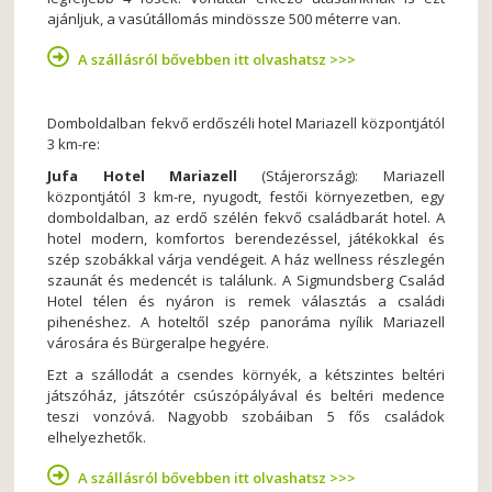
ajánljuk, a vasútállomás mindössze 500 méterre van.
A szállásról bővebben itt olvashatsz >>>
Domboldalban fekvő erdőszéli hotel Mariazell központjától
3 km-re:
Jufa Hotel Mariazell
(Stájerország): Mariazell
központjától 3 km-re, nyugodt, festői környezetben, egy
domboldalban, az erdő szélén fekvő családbarát hotel. A
hotel modern, komfortos berendezéssel, játékokkal és
szép szobákkal várja vendégeit. A ház wellness részlegén
szaunát és medencét is találunk. A Sigmundsberg Család
Hotel télen és nyáron is remek választás a családi
pihenéshez. A hoteltől szép panoráma nyílik Mariazell
városára és Bürgeralpe hegyére.
Ezt a szállodát a csendes környék, a kétszintes beltéri
játszóház, játszótér csúszópályával és beltéri medence
teszi vonzóvá. Nagyobb szobáiban 5 fős családok
elhelyezhetők.
A szállásról bővebben itt olvashatsz >>>