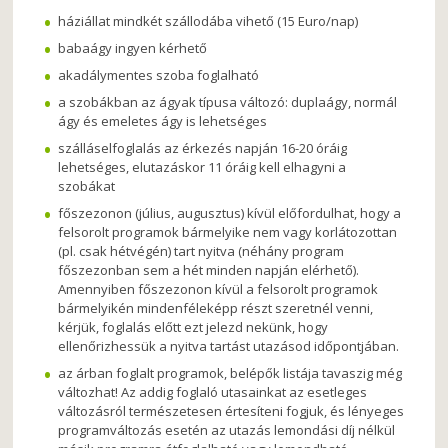
háziállat mindkét szállodába vihető (15 Euro/nap)
babaágy ingyen kérhető
akadálymentes szoba foglalható
a szobákban az ágyak típusa változó: duplaágy, normál
ágy és emeletes ágy is lehetséges
szálláselfoglalás az érkezés napján 16-20 óráig
lehetséges, elutazáskor 11 óráig kell elhagyni a
szobákat
főszezonon (július, augusztus) kívül előfordulhat, hogy a
felsorolt programok bármelyike nem vagy korlátozottan
(pl. csak hétvégén) tart nyitva (néhány program
főszezonban sem a hét minden napján elérhető).
Amennyiben főszezonon kívül a felsorolt programok
bármelyikén mindenféleképp részt szeretnél venni,
kérjük, foglalás előtt ezt jelezd nekünk, hogy
ellenőrizhessük a nyitva tartást utazásod időpontjában.
az árban foglalt programok, belépők listája tavaszig még
változhat! Az addig foglaló utasainkat az esetleges
változásról természetesen értesíteni fogjuk, és lényeges
programváltozás esetén az utazás lemondási díj nélkül