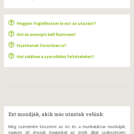
Hogyan foglalhatom le ezt az utazást?
Hol és mennyit kell fizetnem?
Fizethetek forintban is?
Hol találom a szerződési feltételeket?
Ezt mondják, akik már utaztak velünk:
Meg szeretném köszönni az ön és a munkatársai munkáját,
nagyon jól érezük magunkat az önök által szakszerüen