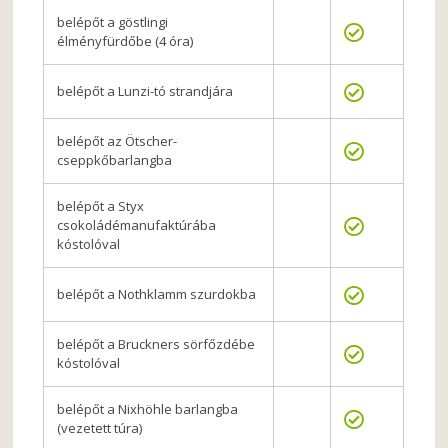
belépőt a göstlingi
élményfürdőbe (4 óra)
belépőt a Lunzi-tó strandjára
belépőt az Ötscher-
cseppkőbarlangba
belépőt a Styx
csokoládémanufaktúrába
kóstolóval
belépőt a Nothklamm szurdokba
belépőt a Bruckners sörfőzdébe
kóstolóval
belépőt a Nixhöhle barlangba
(vezetett túra)