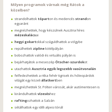
Milyen programok várnak még Rátok a
közelben?
strandolhattok
tópart
on és medencés
strand
on
egyaránt
megnézhetitek, hogy készülnek Ausztria híres
mézeskalács
ai
hegyi gokart
okkal száguldhattok a völgybe
repülhettek
zipline
kötélpályán
bobozhattok valódi és virtuális pályán is
bejárhatjátok a meseszép
Ötscher-szurdok
ot
utazhattok
Ausztria egyik legszebb vasútvonalán
felfedezhetitek a ritka fehér tigrisek és hóleopárdok
világát egy közeli
állatkert
ben
megnézhetitek St. Pölten városát, akár autómentesen is
kirándulhattok
vízesés
hez
rafting
ozhattok a Salzán
sétálhattok egy idilli alpesi tónál