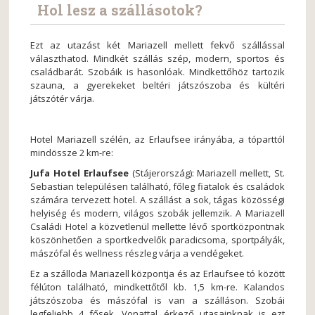
Hol lesz a szállásotok?
Ezt az utazást két Mariazell mellett fekvő szállással
választhatod. Mindkét szállás szép, modern, sportos és
családbarát. Szobáik is hasonlóak. Mindkettőhöz tartozik
szauna, a gyerekeket beltéri játszószoba és kültéri
játszótér várja.
Hotel Mariazell szélén, az Erlaufsee irányába, a tóparttól
mindössze 2 km-re:
Jufa Hotel Erlaufsee
(Stájerország): Mariazell mellett, St.
Sebastian településen található, főleg fiatalok és családok
számára tervezett hotel. A szállást a sok, tágas közösségi
helyiség és modern, világos szobák jellemzik. A Mariazell
Családi Hotel a közvetlenül mellette lévő sportközpontnak
köszönhetően a sportkedvelők paradicsoma, sportpályák,
mászófal és wellness részleg várja a vendégeket.
Ez a szálloda Mariazell központja és az Erlaufsee tó között
félúton található, mindkettőtől kb. 1,5 km-re. Kalandos
játszószoba és mászófal is van a szálláson. Szobái
legfeljebb 4 fősek. Vonattal érkező utasainknak is ezt