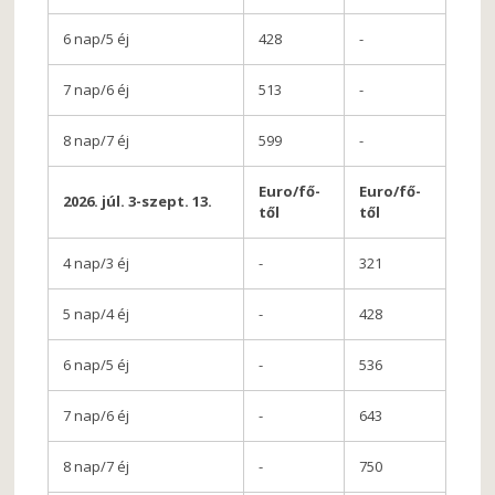
6 nap/5 éj
428
-
7 nap/6 éj
513
-
8 nap/7 éj
599
-
Euro/fő-
Euro/fő-
2026. júl. 3-szept. 13.
től
től
4 nap/3 éj
-
321
5 nap/4 éj
-
428
6 nap/5 éj
-
536
7 nap/6 éj
-
643
8 nap/7 éj
-
750