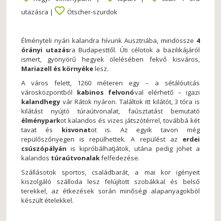
utazásra |
Ötscher-szurdok
Élményteli nyári kalandra hívunk Ausztriába, mindössze
4
órányi utazás
ra Budapesttől. Úti célotok a bazilikájáról
ismert, gyönyörű hegyek ölelésében fekvő kisváros,
Mariazell és környéke
lesz.
A város felett, 1260 méteren egy – a sétálóutcás
városközpontból
kabinos felvonó
val elérhető – igazi
kalandhegy
vár Rátok nyáron. Találtok itt kilátót, 3 tóra is
kilátást nyújtó túraútvonalat, faúsztatást bemutató
élménypark
ot kalandos és vizes játszótérrel, továbbá két
tavat és
kisvonat
ot is. Az egyik tavon még
repülőszőnyegen is repülhettek. A repülést az
erdei
csúszópályán
is kipróbálhatjátok, utána pedig jöhet a
kalandos
túraútvonalak
felfedezése.
Szállásotok sportos, családbarát, a mai kor igényeit
kiszolgáló szálloda lesz felújított szobákkal és belső
terekkel, az étkezések során minőségi alapanyagokból
készült ételekkel.