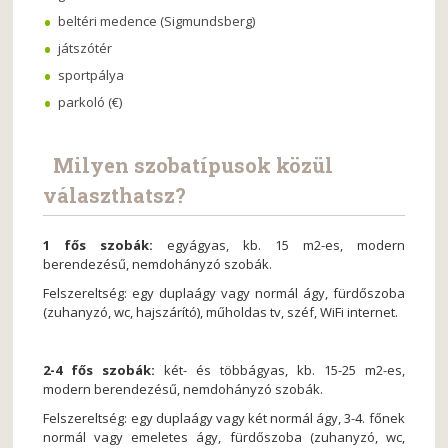
beltéri medence (Sigmundsberg)
játszótér
sportpálya
parkoló (€)
Milyen szobatípusok közül
választhatsz?
1 fős szobák:
egyágyas, kb. 15 m2-es, modern
berendezésű, nemdohányzó szobák.
Felszereltség: egy duplaágy vagy normál ágy, fürdőszoba
(zuhanyzó, wc, hajszárító), műholdas tv, széf, WiFi internet.
2-4 fős szobák:
két- és többágyas, kb. 15-25 m2-es,
modern berendezésű, nemdohányzó szobák.
Felszereltség: egy duplaágy vagy két normál ágy, 3-4. főnek
normál vagy emeletes ágy, fürdőszoba (zuhanyzó, wc,