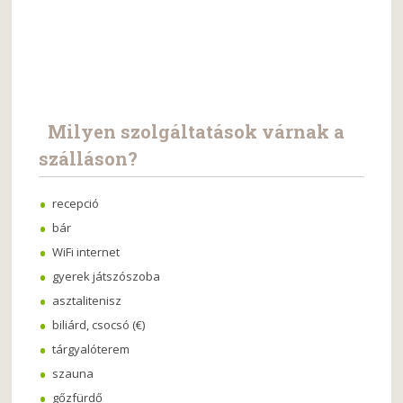
Milyen szolgáltatások várnak a
szálláson?
recepció
bár
WiFi internet
gyerek játszószoba
asztalitenisz
biliárd, csocsó (€)
tárgyalóterem
szauna
gőzfürdő