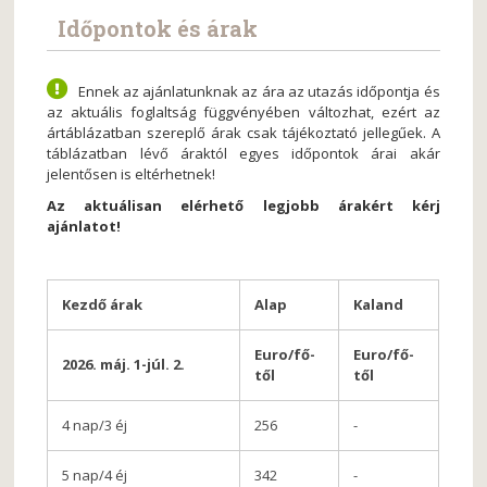
Időpontok és árak
Ennek az ajánlatunknak az ára az utazás időpontja és
az aktuális foglaltság függvényében változhat, ezért az
ártáblázatban szereplő árak csak tájékoztató jellegűek. A
táblázatban lévő áraktól egyes időpontok árai akár
jelentősen is eltérhetnek!
Az aktuálisan elérhető legjobb árakért kérj
ajánlatot!
Kezdő árak
Alap
Kaland
Euro/fő-
Euro/fő-
2026. máj. 1-júl. 2.
től
től
4 nap/3 éj
256
-
5 nap/4 éj
342
-