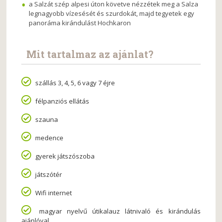
a Salzát szép alpesi úton követve nézzétek meg a Salza
legnagyobb vízesését és szurdokát, majd tegyetek egy
panoráma kirándulást Hochkaron
Mit tartalmaz az ajánlat?
szállás 3, 4, 5, 6 vagy 7 éjre
félpanziós ellátás
szauna
medence
gyerek játszószoba
játszótér
Wifi internet
magyar nyelvű útikalauz látnivaló és kirándulás
ajánlóval