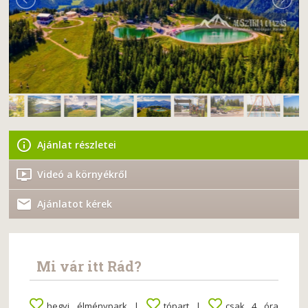
Ajánlat részletei
Videó a környékről
Ajánlatot kérek
Mi vár itt Rád?
hegyi élménypark |
tópart |
csak 4 óra