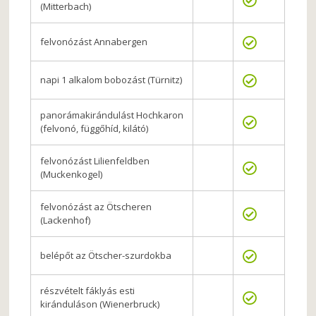
(Mitterbach)
felvonózást Annabergen
napi 1 alkalom bobozást (Türnitz)
panorámakirándulást Hochkaron
(felvonó, függőhíd, kilátó)
felvonózást Lilienfeldben
(Muckenkogel)
felvonózást az Ötscheren
(Lackenhof)
belépőt az Ötscher-szurdokba
részvételt fáklyás esti
kiránduláson (Wienerbruck)