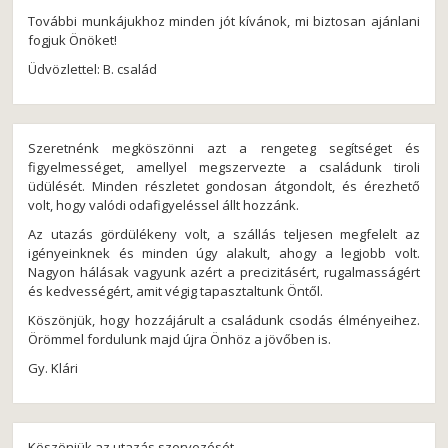
További munkájukhoz minden jót kívánok, mi biztosan ajánlani
fogjuk Önöket!
Üdvözlettel: B. család
Szeretnénk megköszönni azt a rengeteg segítséget és
figyelmességet, amellyel megszervezte a családunk tiroli
üdülését. Minden részletet gondosan átgondolt, és érezhető
volt, hogy valódi odafigyeléssel állt hozzánk.
Az utazás gördülékeny volt, a szállás teljesen megfelelt az
igényeinknek és minden úgy alakult, ahogy a legjobb volt.
Nagyon hálásak vagyunk azért a precizitásért, rugalmasságért
és kedvességért, amit végig tapasztaltunk Öntől.
Köszönjük, hogy hozzájárult a családunk csodás élményeihez.
Örömmel fordulunk majd újra Önhöz a jövőben is.
Gy. Klári
Köszönjük az utazás szervezését.