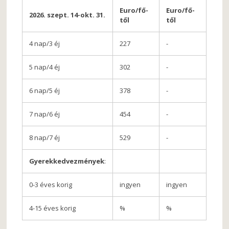
Euro/fő-
Euro/fő-
2026. szept. 14-okt. 31.
től
től
4 nap/3 éj
227
-
5 nap/4 éj
302
-
6 nap/5 éj
378
-
7 nap/6 éj
454
-
8 nap/7 éj
529
-
Gyerekkedvezmények
:
0-3 éves korig
ingyen
ingyen
4-15 éves korig
%
%