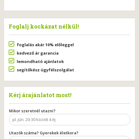
Foglalj kockázat nélkül!
foglalás akár 10% előleggel
kedvező ár garancia
lemondható ajánlatok
segítőkész ügyfélszolgálat
Kérj árajánlatot most!
Mikor szeretnél utazni?
Utazók száma? Gyerekek életkora?