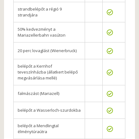
strandbelépőt a régió 9
strandjára
50% kedvezményt a
Mariazellerbahn vasúton
20 perc lovaglást (Wienerbruck)
belépőt a Kernhof
teveszínházba (állatkert belépő
megvásárlása mellé)
falmászást (Mariazell)
belépőt a Wasserloch-szurdokba
belépőt a Mendlingtal
élménytúraútra