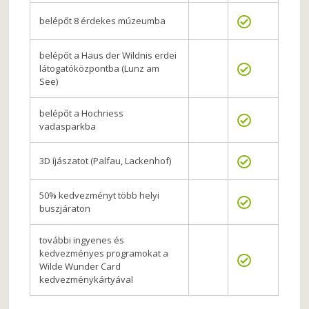
belépőt 8 érdekes múzeumba
belépőt a Haus der Wildnis erdei
látogatóközpontba (Lunz am
See)
belépőt a Hochriess
vadasparkba
3D íjászatot (Palfau, Lackenhof)
50% kedvezményt több helyi
buszjáraton
további ingyenes és
kedvezményes programokat a
Wilde Wunder Card
kedvezménykártyával