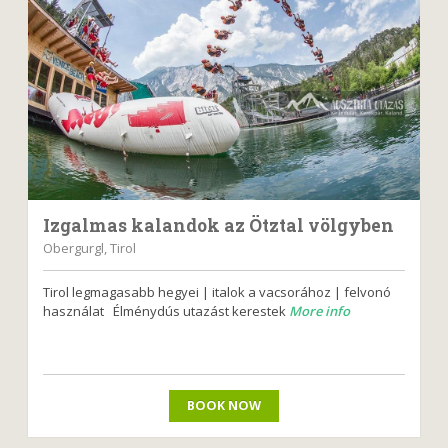
Izgalmas kalandok az Ötztal völgyben
Obergurgl, Tirol
Tirol legmagasabb hegyei | italok a vacsorához | felvonó
használat Élménydús utazást kerestek
More info
BOOK NOW