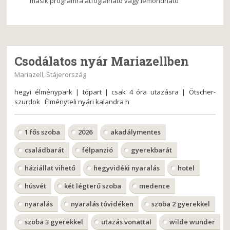
másik programra átfoglalható vagy lemondható
Csodálatos nyár Mariazellben
Mariazell, Stájerország
hegyi élménypark | tópart | csak 4 óra utazásra | Ötscher-
szurdok Élményteli nyári kalandra h
1 fős szoba
2026
akadálymentes
családbarát
félpanzió
gyerekbarát
háziállat vihető
hegyvidéki nyaralás
hotel
húsvét
két légterű szoba
medence
nyaralás
nyaralás tóvidéken
szoba 2 gyerekkel
szoba 3 gyerekkel
utazás vonattal
wilde wunder