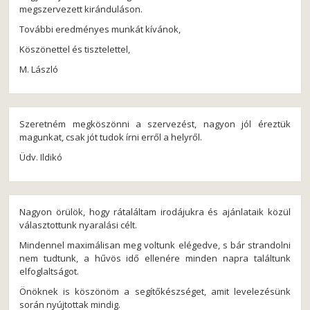
megszervezett kiránduláson.
További eredményes munkát kívánok,
Köszönettel és tisztelettel,
M. László
Szeretném megköszönni a szervezést, nagyon jól éreztük
magunkat, csak jót tudok írni erről a helyről.
Üdv. Ildikó
Nagyon örülök, hogy rátaláltam irodájukra és ajánlataik közül
választottunk nyaralási célt.
Mindennel maximálisan meg voltunk elégedve, s bár strandolni
nem tudtunk, a hűvös idő ellenére minden napra találtunk
elfoglaltságot.
Önöknek is köszönöm a segítőkészséget, amit levelezésünk
során nyújtottak mindig.