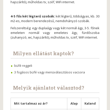
hajszárító), műholdas tv, széf, WiFi internet.
4-5 fős két légterű szobák:
két légterű, többágyas, kb. 30
m2-es, modern berendezésű, nemdohányzó szobák.
Felszereltség: egy duplaágy vagy két normál ágy, 3-5. főnek
emeleten normál vagy emeletes ágy, fürdőszoba
(zuhanyzó, wc, hajszárító), műholdas tv, széf, WiFi internet.
Milyen ellátást kaptok?
büfé reggeli
3 fogásos büfé vagy menüválasztásos vacsora
Melyik ajánlatot választod?
Mit tartalmaz az ár?
Alap
Kaland