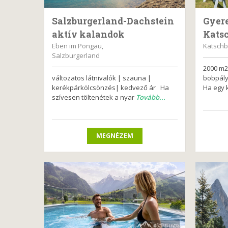
Salzburgerland-Dachstein
Gyere
aktív kalandok
Kats
Eben im Pongau,
Katschb
Salzburgerland
2000 m2
változatos látnivalók | szauna |
bobpály
kerékpárkölcsönzés| kedvező ár Ha
Ha egy 
szívesen töltenétek a nyar
Tovább...
MEGNÉZEM