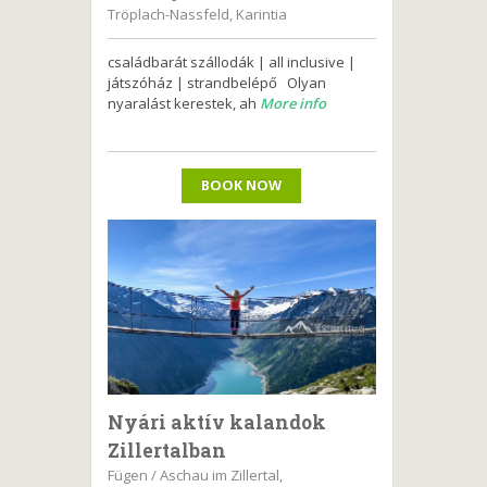
Tröplach-Nassfeld, Karintia
családbarát szállodák | all inclusive |
játszóház | strandbelépő Olyan
nyaralást kerestek, ah
More info
BOOK NOW
Nyári aktív kalandok
Zillertalban
Fügen / Aschau im Zillertal,