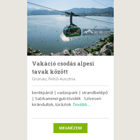
Vakáció csodás alpesi
tavak között
Grünau, Felső-Ausztria
kerékpárút | vadaspark | strandbelépő
| Salzkammerguti-tóvidék Szívesen
kirándultok, túráztok
Tovább...
MEGNÉZEM