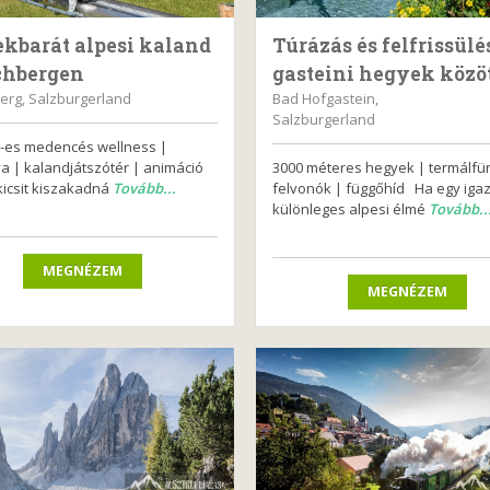
kbarát alpesi kaland
Túrázás és felfrissülé
chbergen
gasteini hegyek közö
erg, Salzburgerland
Bad Hofgastein,
Salzburgerland
-es medencés wellness |
a | kalandjátszótér | animáció
3000 méteres hegyek | termálfü
kicsit kiszakadná
Tovább...
felvonók | függőhíd Ha egy iga
különleges alpesi élmé
Tovább..
MEGNÉZEM
MEGNÉZEM