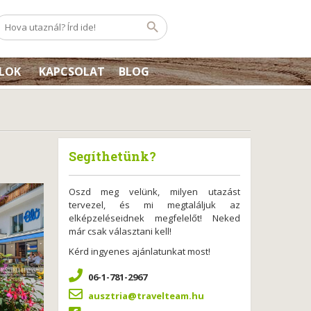
ÉLOK
KAPCSOLAT
BLOG
Segíthetünk?
Oszd meg velünk, milyen utazást
tervezel, és mi megtaláljuk az
elképzeléseidnek megfelelőt! Neked
már csak választani kell!
Kérd ingyenes ajánlatunkat most!
06-1-781-2967
ausztria@travelteam.hu