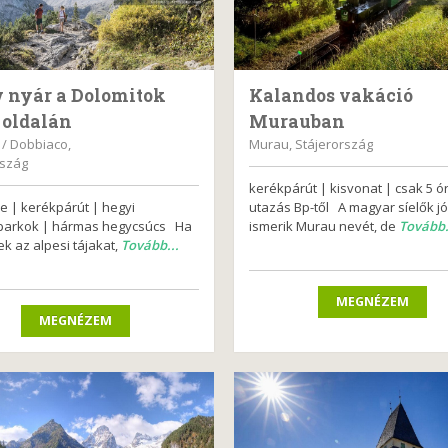
v nyár a Dolomitok
Kalandos vakáció
 oldalán
Murauban
 / Dobbiaco,
Murau, Stájerország
rszág
kerékpárút | kisvonat | csak 5 ó
 | kerékpárút | hegyi
utazás Bp-től A magyar síelők jó
parkok | hármas hegycsúcs Ha
ismerik Murau nevét, de
Tovább.
ek az alpesi tájakat,
Tovább...
MEGNÉZEM
MEGNÉZEM