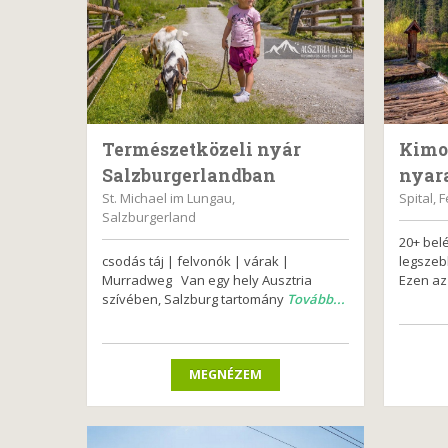
Természetközeli nyár
Kimo
Salzburgerlandban
nyar
St. Michael im Lungau,
Spital, 
Salzburgerland
20+ bel
csodás táj | felvonók | várak |
legszeb
Murradweg Van egy hely Ausztria
Ezen a
szívében, Salzburg tartomány
Tovább...
MEGNÉZEM