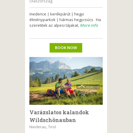
Olaszország
medence | kerékpárút | hegyi
élményparkok | hármas hegycsúcs Ha
szeretitek az alpesi tájakat,
More info
BOOK NOW
Varázslatos kalandok
Wildschönauban
Niederau, Tirol