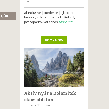
Tirol
all inclusive | medence | gleccser |
TEJÉRE
bobpálya Ha szerettek kilátókkal,
játszóparkokkal, tanös
More info
BOOK NOW
Aktív nyár a Dolomitok
olasz oldalán
Toblach / Dobbiaco,