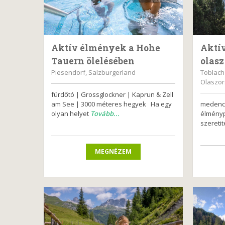
Aktív élmények a Hohe
Aktí
Tauern ölelésében
olasz
Piesendorf, Salzburgerland
Toblach
Olaszo
fürdőtó | Grossglockner | Kaprun & Zell
am See | 3000 méteres hegyek Ha egy
medence
olyan helyet
Tovább...
élmény
szeretit
MEGNÉZEM