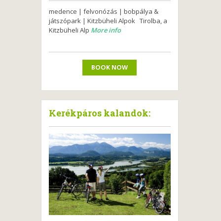
medence | felvonózás | bobpálya &
játszópark | Kitzbüheli Alpok Tirolba, a
Kitzbüheli Alp
More info
BOOK NOW
Kerékpáros kalandok: