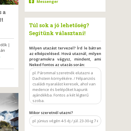
Messenger
s a
tt
Túl sok a jó lehetőség?
Segítünk választani!
rdők |
Milyen utazást tervezel? Írd le bátran
zán
az elképzelésed. Hová utaznál, milyen
.
programokra vágysz, mindent, ami
Neked fontos az utazás során:
Mikor szeretnél utazni?