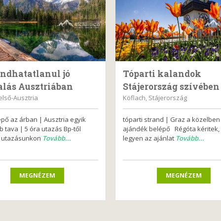
ndhatatlanul jó
Tóparti kalandok
alás Ausztriában
Stájerország szívében
Felső-Ausztria
Köflach, Stájerország
épő az árban | Ausztria egyik
tóparti strand | Graz a közelben
b tava | 5 óra utazás Bp-től
ajándék belépő Régóta kéritek,
z utazásunkon
Tovább...
legyen az ajánlat
Tovább...
MEGNÉZEM
MEGNÉZEM