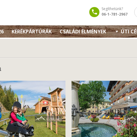
Segíthetünk?
06-1-781-2967
26
KERÉKPÁRTÚRÁK
CSALÁDI ÉLMÉNYEK
ÚTI C
a