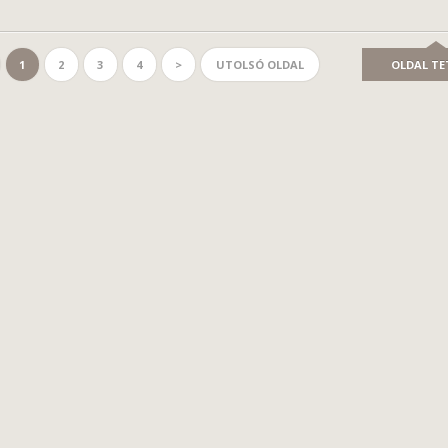
1
2
3
4
>
UTOLSÓ OLDAL
OLDAL TE