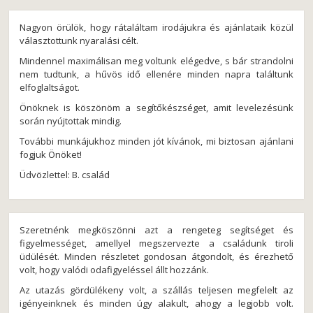
Nagyon örülök, hogy rátaláltam irodájukra és ajánlataik közül
választottunk nyaralási célt.
Mindennel maximálisan meg voltunk elégedve, s bár strandolni
nem tudtunk, a hűvös idő ellenére minden napra találtunk
elfoglaltságot.
Önöknek is köszönöm a segítőkészséget, amit levelezésünk
során nyújtottak mindig.
További munkájukhoz minden jót kívánok, mi biztosan ajánlani
fogjuk Önöket!
Üdvözlettel: B. család
Szeretnénk megköszönni azt a rengeteg segítséget és
figyelmességet, amellyel megszervezte a családunk tiroli
üdülését. Minden részletet gondosan átgondolt, és érezhető
volt, hogy valódi odafigyeléssel állt hozzánk.
Az utazás gördülékeny volt, a szállás teljesen megfelelt az
igényeinknek és minden úgy alakult, ahogy a legjobb volt.