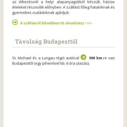
az étkezésnél a helyi alapanyagokból készült, házias
ételeket részesítik előnyben. A szállást főleg fiataloknak és
gyermekes családoknak ajánljuk.
A szállásról bővebben itt olvashatsz >>>
Távolság Budapesttől
St. Michael és a Lungau régió autóval
500 km
-re van
Budapesttől (egy pihenővel kb. 6 óra utazás).