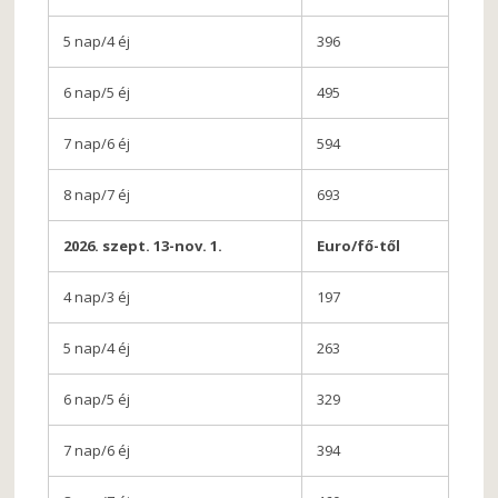
5 nap/4 éj
396
6 nap/5 éj
495
7 nap/6 éj
594
8 nap/7 éj
693
2026. szept. 13-nov. 1.
Euro/fő-től
4 nap/3 éj
197
5 nap/4 éj
263
6 nap/5 éj
329
7 nap/6 éj
394