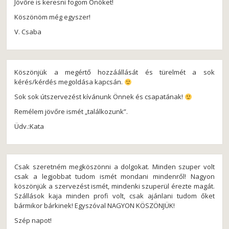
Jövőre is keresni fogom Önöket!
Köszönöm még egyszer!
V. Csaba
Köszönjük a megértő hozzáállását és türelmét a sok
kérés/kérdés megoldása kapcsán.
Sok sok útszervezést kívánunk Önnek és csapatának!
Remélem jövőre ismét „találkozunk”.
Üdv.:Kata
Csak szeretném megköszönni a dolgokat. Minden szuper volt
csak a legjobbat tudom ismét mondani mindenről! Nagyon
köszönjük a szervezést ismét, mindenki szuperül érezte magát.
Szállások kaja minden profi volt, csak ajánlani tudom őket
bármikor bárkinek! Egyszóval NAGYON KÖSZÖNJÜK!
Szép napot!