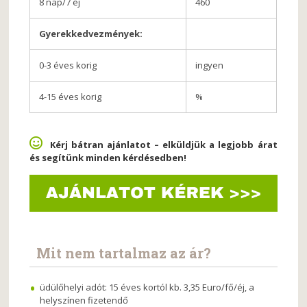
8 nap/7 éj
460
Gyerekkedvezmények:
0-3 éves korig
ingyen
4-15 éves korig
%
Kérj bátran ajánlatot – elküldjük a legjobb árat
és segítünk minden kérdésedben!
Mit nem tartalmaz az ár?
üdülőhelyi adót: 15 éves kortól kb. 3,35 Euro/fő/éj, a
helyszínen fizetendő