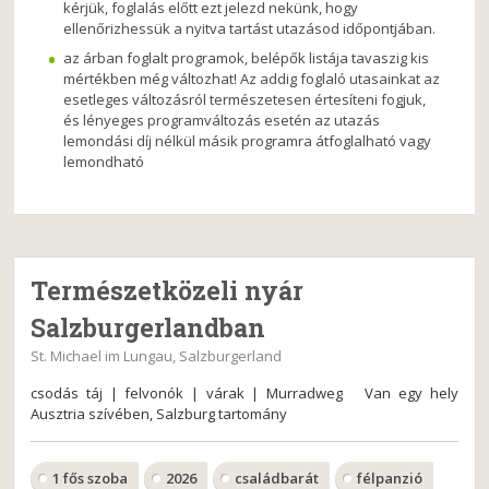
kérjük, foglalás előtt ezt jelezd nekünk, hogy
ellenőrizhessük a nyitva tartást utazásod időpontjában.
az árban foglalt programok, belépők listája tavaszig kis
mértékben még változhat! Az addig foglaló utasainkat az
esetleges változásról természetesen értesíteni fogjuk,
és lényeges programváltozás esetén az utazás
lemondási díj nélkül másik programra átfoglalható vagy
lemondható
Természetközeli nyár
Salzburgerlandban
St. Michael im Lungau, Salzburgerland
csodás táj | felvonók | várak | Murradweg Van egy hely
Ausztria szívében, Salzburg tartomány
1 fős szoba
2026
családbarát
félpanzió