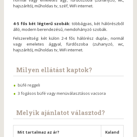
normál vagy emeletes ágy, fürdőszoba (zuhanyzó, wc,
hajszárító), műholdas tv, széf, WiFi internet.
4-5 fős két légterű szobák:
többágyas, két hálórészből
álló, modern berendezésű, nemdohányzó szobák.
Felszereltség: két külön 2-4 fős hálórész dupla-, normál
vagy emeletes ággyal, fürdőszoba (zuhanyzó, wc,
hajszárító), műholdas tv, WiFi internet.
Milyen ellátást kaptok?
büfé reggeli
3 fogásos büfé vagy menüválasztásos vacsora
Melyik ajánlatot választod?
Mit tartalmaz az ár?
Kaland