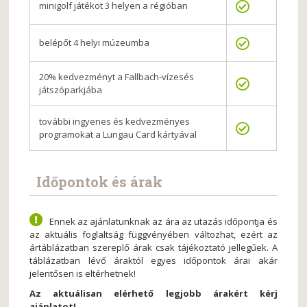
minigolf játékot 3 helyen a régióban
belépőt 4 helyi múzeumba
20% kedvezményt a Fallbach-vízesés
játszóparkjába
további ingyenes és kedvezményes
programokat a Lungau Card kártyával
Időpontok és árak
Ennek az ajánlatunknak az ára az utazás időpontja és
az aktuális foglaltság függvényében változhat, ezért az
ártáblázatban szereplő árak csak tájékoztató jellegűek. A
táblázatban lévő áraktól egyes időpontok árai akár
jelentősen is eltérhetnek!
Az aktuálisan elérhető legjobb árakért kérj
ajánlatot!