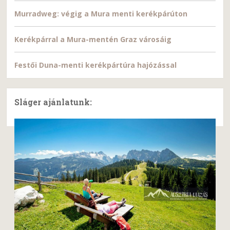
Murradweg: végig a Mura menti kerékpárúton
Kerékpárral a Mura-mentén Graz városáig
Festői Duna-menti kerékpártúra hajózással
Sláger ajánlatunk: