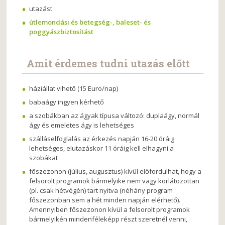
utazást
útlemondási és betegség-, baleset- és
poggyászbiztosítást
Amit érdemes tudni utazás előtt
háziállat vihető (15 Euro/nap)
babaágy ingyen kérhető
a szobákban az ágyak típusa változó: duplaágy, normál
ágy és emeletes ágy is lehetséges
szálláselfoglalás az érkezés napján 16-20 óráig
lehetséges, elutazáskor 11 óráig kell elhagyni a
szobákat
főszezonon (július, augusztus) kívül előfordulhat, hogy a
felsorolt programok bármelyike nem vagy korlátozottan
(pl. csak hétvégén) tart nyitva (néhány program
főszezonban sem a hét minden napján elérhető).
Amennyiben főszezonon kívül a felsorolt programok
bármelyikén mindenféleképp részt szeretnél venni,