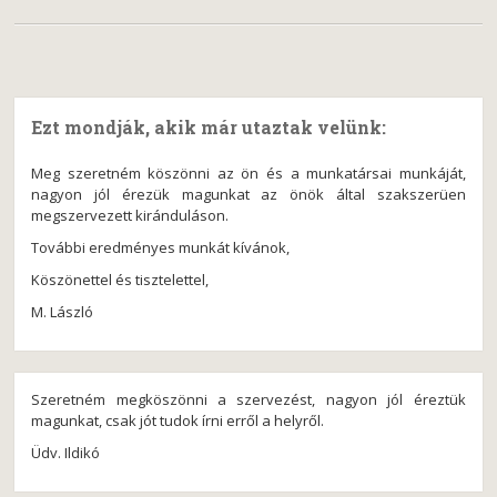
Ezt mondják, akik már utaztak velünk:
Meg szeretném köszönni az ön és a munkatársai munkáját,
nagyon jól érezük magunkat az önök által szakszerüen
megszervezett kiránduláson.
További eredményes munkát kívánok,
Köszönettel és tisztelettel,
M. László
Szeretném megköszönni a szervezést, nagyon jól éreztük
magunkat, csak jót tudok írni erről a helyről.
Üdv. Ildikó