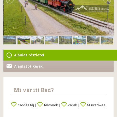
Ajánlat részletei
Ajánlatot kérek
Mi vár itt Rád?
csodás táj |
felvonók |
várak |
Murradweg