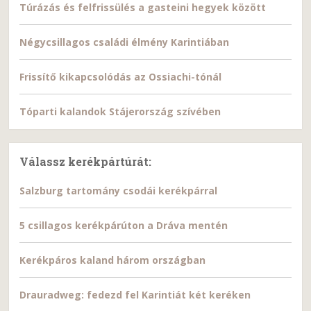
Túrázás és felfrissülés a gasteini hegyek között
Négycsillagos családi élmény Karintiában
Frissítő kikapcsolódás az Ossiachi-tónál
Tóparti kalandok Stájerország szívében
Válassz kerékpártúrát:
Salzburg tartomány csodái kerékpárral
5 csillagos kerékpárúton a Dráva mentén
Kerékpáros kaland három országban
Drauradweg: fedezd fel Karintiát két keréken