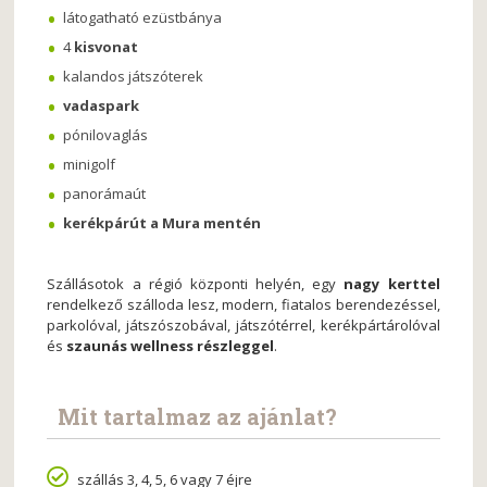
látogatható ezüstbánya
4
kisvonat
kalandos játszóterek
vadaspark
pónilovaglás
minigolf
panorámaút
kerékpárút a Mura mentén
Szállásotok a régió központi helyén, egy
nagy kerttel
rendelkező szálloda lesz, modern, fiatalos berendezéssel,
parkolóval, játszószobával, játszótérrel, kerékpártárolóval
és
szaunás wellness részleggel
.
Mit tartalmaz az ajánlat?
szállás 3, 4, 5, 6 vagy 7 éjre