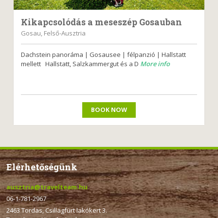
Kikapcsolódás a meseszép Gosauban
Gosau, Felső-Ausztria
Dachstein panoráma | Gosausee | félpanzió | Hallstatt
mellett Hallstatt, Salzkammergut és a D
More info
BOOK NOW
Elérhetőségünk
ausztria@travelteam.hu
06-1-781-2967
2463 Tordas, Csillagfürt lakókert 3.