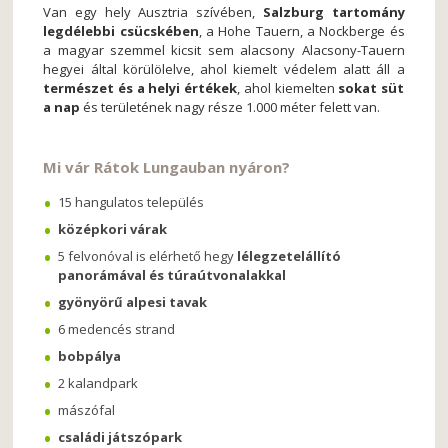
Van egy hely Ausztria szívében,
Salzburg tartomány
legdélebbi csücskében
, a Hohe Tauern, a Nockberge és
a magyar szemmel kicsit sem alacsony Alacsony-Tauern
hegyei által körülölelve, ahol kiemelt védelem alatt áll a
természet és a helyi értékek
, ahol kiemelten
sokat süt
a nap
és területének nagy része 1.000 méter felett van.
Mi vár Rátok Lungauban nyáron?
15 hangulatos település
középkori várak
5 felvonóval is elérhető hegy
lélegzetelállító
panorámával és túraútvonalakkal
gyönyörű alpesi tavak
6 medencés strand
bobpálya
2 kalandpark
mászófal
családi játszópark