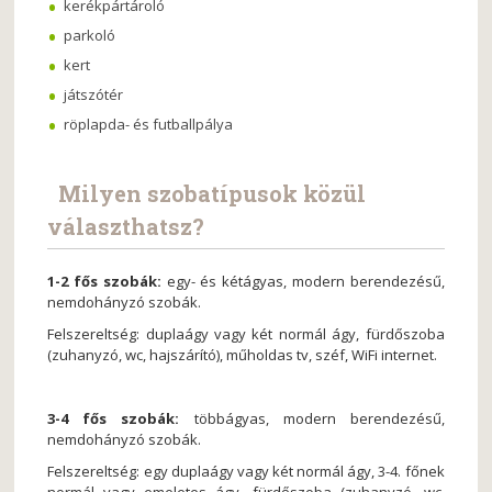
kerékpártároló
parkoló
kert
játszótér
röplapda- és futballpálya
Milyen szobatípusok közül
választhatsz?
1-2 fős szobák:
egy- és kétágyas, modern berendezésű,
nemdohányzó szobák.
Felszereltség: duplaágy vagy két normál ágy, fürdőszoba
(zuhanyzó, wc, hajszárító), műholdas tv, széf, WiFi internet.
3-4 fős szobák:
többágyas, modern berendezésű,
nemdohányzó szobák.
Felszereltség: egy duplaágy vagy két normál ágy, 3-4. főnek