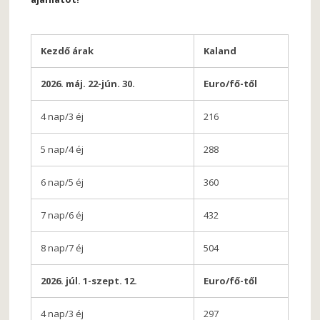
Kezdő árak
Kaland
2026. máj. 22-jún. 30.
Euro/fő-től
4 nap/3 éj
216
5 nap/4 éj
288
6 nap/5 éj
360
7 nap/6 éj
432
8 nap/7 éj
504
2026. júl. 1-szept. 12.
Euro/fő-től
4 nap/3 éj
297