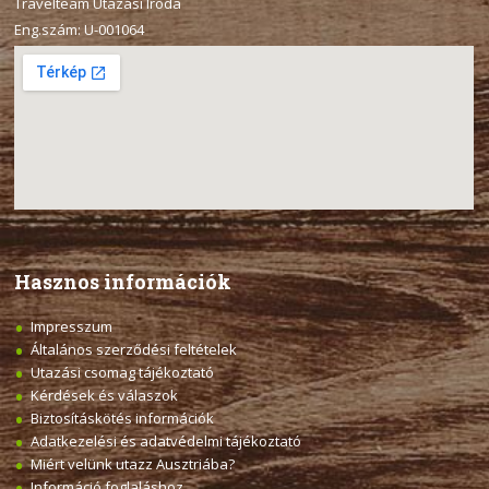
Travelteam Utazási Iroda
Eng.szám: U-001064
Hasznos információk
Impresszum
Általános szerződési feltételek
Utazási csomag tájékoztató
Kérdések és válaszok
Biztosításkötés információk
Adatkezelési és adatvédelmi tájékoztató
Miért velünk utazz Ausztriába?
Információ foglaláshoz