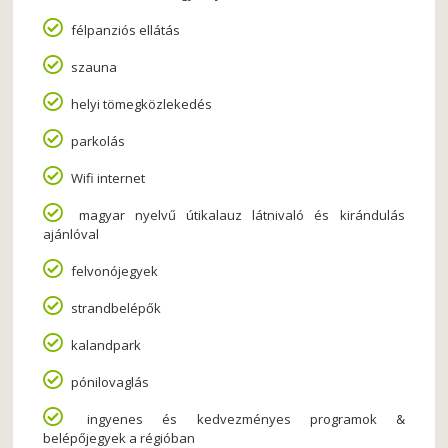
félpanziós ellátás
szauna
helyi tömegközlekedés
parkolás
Wifi internet
magyar nyelvű útikalauz látnivaló és kirándulás
ajánlóval
felvonójegyek
strandbelépők
kalandpark
pónilovaglás
ingyenes és kedvezményes programok &
belépőjegyek a régióban