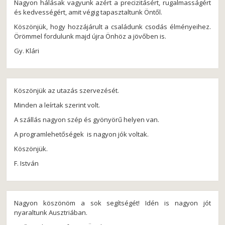
Nagyon hálásak vagyunk azért a precizitásért, rugalmasságért
és kedvességért, amit végig tapasztaltunk Öntől.
Köszönjük, hogy hozzájárult a családunk csodás élményeihez.
Örömmel fordulunk majd újra Önhöz a jövőben is.
Gy. Klári
Köszönjük az utazás szervezését.
Minden a leírtak szerint volt.
A szállás nagyon szép és gyönyörű helyen van.
A programlehetőségek is nagyon jók voltak.
Köszönjük.
F. István
Nagyon köszönöm a sok segítségét! Idén is nagyon jót
nyaraltunk Ausztriában.