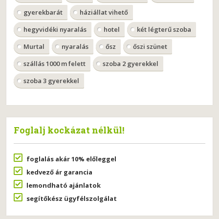
gyerekbarát
háziállat vihető
hegyvidéki nyaralás
hotel
két légterű szoba
Murtal
nyaralás
ősz
őszi szünet
szállás 1000 m felett
szoba 2 gyerekkel
szoba 3 gyerekkel
Foglalj kockázat nélkül!
foglalás akár 10% előleggel
kedvező ár garancia
lemondható ajánlatok
segítőkész ügyfélszolgálat