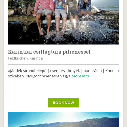
Karintiai csillagtúra pihenéssel
Feldkirchen, Karintia
ajándék strandbelépő | csendes környék | panoráma | Karintia
szívében Nyugodt pihenésre vágys
More info
BOOK NOW