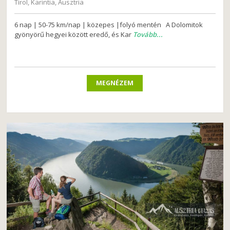
Tirol, Karintia, Ausztria
6 nap | 50-75 km/nap | közepes |folyó mentén A Dolomitok
gyönyörű hegyei között eredő, és Kar
Tovább...
MEGNÉZEM