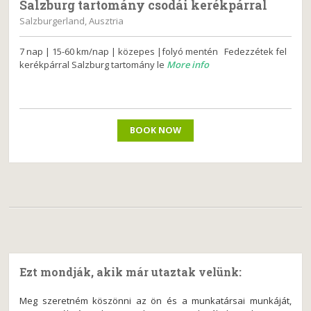
Salzburg tartomány csodái kerékpárral
Salzburgerland, Ausztria
7 nap | 15-60 km/nap | közepes |folyó mentén Fedezzétek fel
kerékpárral Salzburg tartomány le
More info
BOOK NOW
Ezt mondják, akik már utaztak velünk:
Meg szeretném köszönni az ön és a munkatársai munkáját,