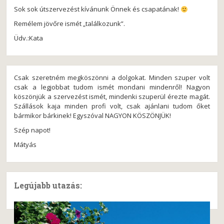
Sok sok útszervezést kívánunk Önnek és csapatának!
Remélem jövőre ismét „találkozunk”.
Üdv.:Kata
Csak szeretném megköszönni a dolgokat. Minden szuper volt
csak a legjobbat tudom ismét mondani mindenről! Nagyon
köszönjük a szervezést ismét, mindenki szuperül érezte magát.
Szállások kaja minden profi volt, csak ajánlani tudom őket
bármikor bárkinek! Egyszóval NAGYON KÖSZÖNJÜK!
Szép napot!
Mátyás
Legújabb utazás: