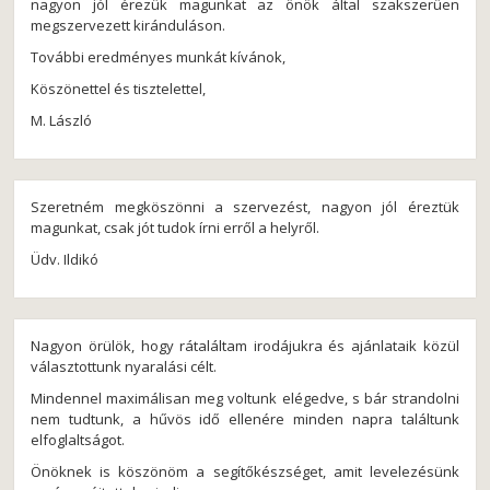
nagyon jól érezük magunkat az önök által szakszerüen
megszervezett kiránduláson.
További eredményes munkát kívánok,
Köszönettel és tisztelettel,
M. László
Szeretném megköszönni a szervezést, nagyon jól éreztük
magunkat, csak jót tudok írni erről a helyről.
Üdv. Ildikó
Nagyon örülök, hogy rátaláltam irodájukra és ajánlataik közül
választottunk nyaralási célt.
Mindennel maximálisan meg voltunk elégedve, s bár strandolni
nem tudtunk, a hűvös idő ellenére minden napra találtunk
elfoglaltságot.
Önöknek is köszönöm a segítőkészséget, amit levelezésünk