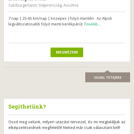
Salzburgerland, Stájerország, Ausztria
7 nap | 25-65 km/nap | közepes |folyó mentén Az Alpok
legváltozatosabb folyó menti kerékpárút
Tovább...
MEGNÉZEM
OLDAL TETEJÉRE
Segíthetünk?
Oszd meg velünk, milyen utazást tervezel, és mi megtaláljuk az
elképzeléseidnek megfelelőt! Neked már csak választani kell!