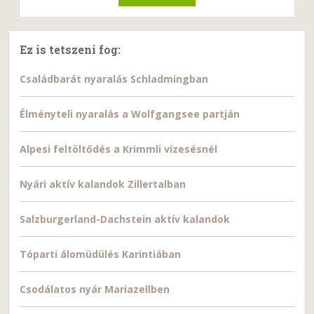
Ez is tetszeni fog:
Családbarát nyaralás Schladmingban
Élményteli nyaralás a Wolfgangsee partján
Alpesi feltöltődés a Krimmli vízesésnél
Nyári aktív kalandok Zillertalban
Salzburgerland-Dachstein aktív kalandok
Tóparti álomüdülés Karintiában
Csodálatos nyár Mariazellben