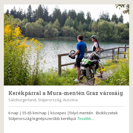
Kerékpárral a Mura-mentén Graz városáig
Salzburgerland, Stájerország, Ausztria
6 nap | 55-65 km/nap | közepes |folyó mentén Biciklizzetek
Stájerország legnépszerűbb kerékpá
Tovább...