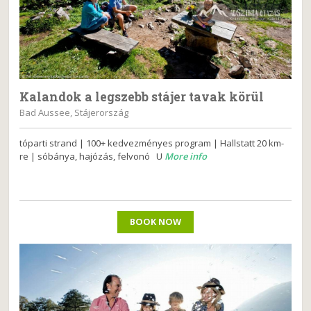
Kalandok a legszebb stájer tavak körül
Bad Aussee, Stájerország
tóparti strand | 100+ kedvezményes program | Hallstatt 20 km-
re | sóbánya, hajózás, felvonó U
More info
BOOK NOW