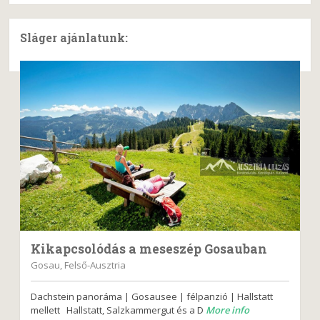
Sláger ajánlatunk:
Kikapcsolódás a meseszép Gosauban
Gosau, Felső-Ausztria
Dachstein panoráma | Gosausee | félpanzió | Hallstatt
mellett Hallstatt, Salzkammergut és a D
More info