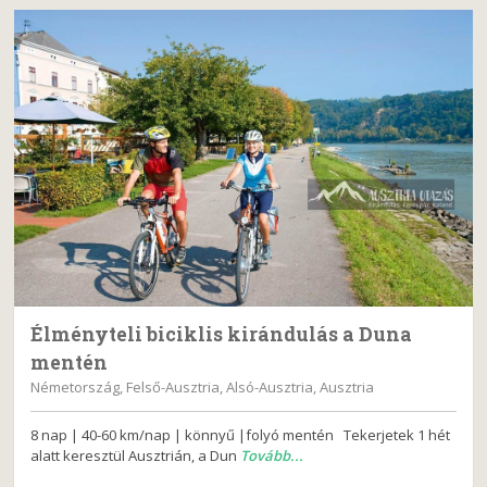
Élményteli biciklis kirándulás a Duna
mentén
Németország, Felső-Ausztria, Alsó-Ausztria, Ausztria
8 nap | 40-60 km/nap | könnyű |folyó mentén Tekerjetek 1 hét
alatt keresztül Ausztrián, a Dun
Tovább...