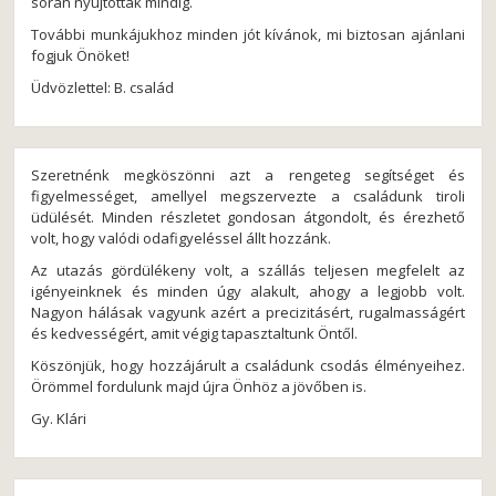
során nyújtottak mindig.
További munkájukhoz minden jót kívánok, mi biztosan ajánlani
fogjuk Önöket!
Üdvözlettel: B. család
Szeretnénk megköszönni azt a rengeteg segítséget és
figyelmességet, amellyel megszervezte a családunk tiroli
üdülését. Minden részletet gondosan átgondolt, és érezhető
volt, hogy valódi odafigyeléssel állt hozzánk.
Az utazás gördülékeny volt, a szállás teljesen megfelelt az
igényeinknek és minden úgy alakult, ahogy a legjobb volt.
Nagyon hálásak vagyunk azért a precizitásért, rugalmasságért
és kedvességért, amit végig tapasztaltunk Öntől.
Köszönjük, hogy hozzájárult a családunk csodás élményeihez.
Örömmel fordulunk majd újra Önhöz a jövőben is.
Gy. Klári