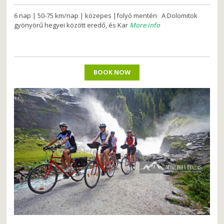
6 nap | 50-75 km/nap | közepes |folyó mentén A Dolomitok
gyönyörű hegyei között eredő, és Kar
More info
BOOK NOW