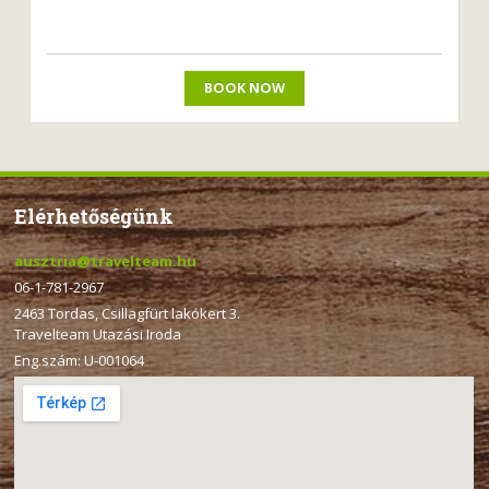
BOOK NOW
Elérhetőségünk
ausztria@travelteam.hu
06-1-781-2967
2463 Tordas, Csillagfürt lakókert 3.
Travelteam Utazási Iroda
Eng.szám: U-001064