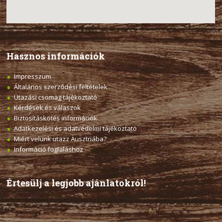
Hasznos információk
Impresszum
Általános szerződési feltételek
Utazási csomag tájékoztató
Kérdések és válaszok
Biztosításkötés információk
Adatkezelési és adatvédelmi tájékoztató
Miért velünk utazz Ausztriába?
Információ foglaláshoz
Értesülj a legjobb ajánlatokról!