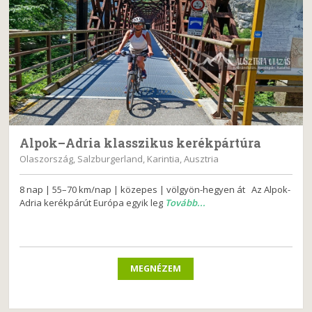
Alpok–Adria klasszikus kerékpártúra
Olaszország, Salzburgerland, Karintia, Ausztria
8 nap | 55–70 km/nap | közepes | völgyön-hegyen át Az Alpok-
Adria kerékpárút Európa egyik leg
Tovább...
MEGNÉZEM