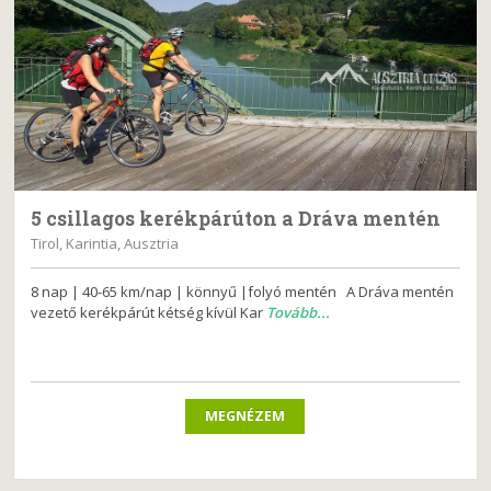
5 csillagos kerékpárúton a Dráva mentén
Tirol, Karintia, Ausztria
8 nap | 40-65 km/nap | könnyű |folyó mentén A Dráva mentén
vezető kerékpárút kétség kívül Kar
Tovább...
MEGNÉZEM